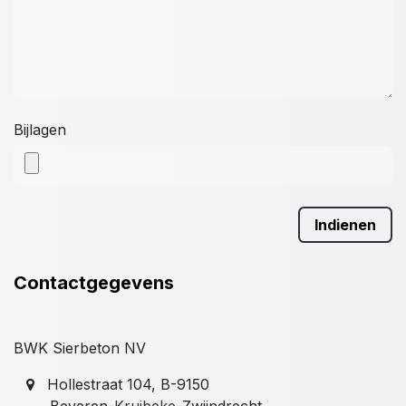
Bijlagen
Indien​
e
n
Contactgegevens
BWK Sierbeton NV
Hollestraat 104, B-9150
Beveren-
Kruibeke
-Zwijndrecht