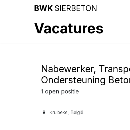
Overslaan naar inhoud
BWK
SIERBETON
Vacatures
Nabewerker, Transp
Ondersteuning Beto
1
open positie
Kruibeke
,
België