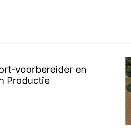
Over ons
Aanbod
Realisaties
Vacatures
Contact
ort-voorbereider en
n Productie